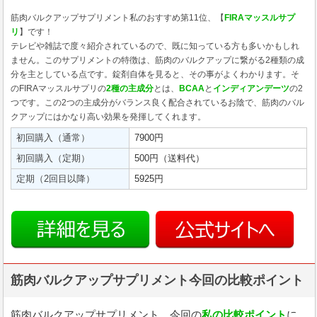
筋肉バルクアップサプリメント私のおすすめ第11位、【
FIRAマッスルサプ
リ
】です！
テレビや雑誌で度々紹介されているので、既に知っている方も多いかもしれ
ません。このサプリメントの特徴は、筋肉のバルクアップに繋がる2種類の成
分を主としている点です。錠剤自体を見ると、その事がよくわかります。そ
のFIRAマッスルサプリの
2種の主成分
とは、
BCAA
と
インディアンデーツ
の2
つです。この2つの主成分がバランス良く配合されているお陰で、筋肉のバル
クアップにはかなり高い効果を発揮してくれます。
初回購入（通常）
7900円
初回購入（定期）
500円（送料代）
定期（2回目以降）
5925円
筋肉バルクアップサプリメント今回の比較ポイント
筋肉バルクアップサプリメント、今回の
私の比較ポイント
に