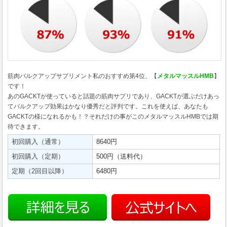
筋肉バルクアップサプリメント私のおすすめ第4位、【
メタルマッスルHMB
】
です！
あのGACKTが使っていると話題の筋肉サプリであり、GACKTが選ぶだけあっ
てバルクアップ効果はかなり優秀だと評判です。これを使えば、あなたも
GACKTの様になれるかも！？それだけの事がこのメタルマッスルHMBでは期
待できます。
初回購入（通常）
8640円
初回購入（定期）
500円（送料代）
定期（2回目以降）
6480円