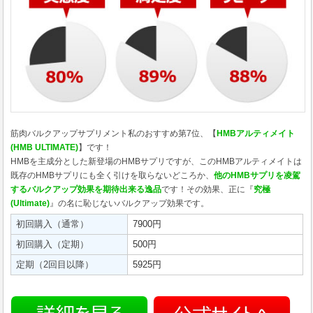
筋肉バルクアップサプリメント私のおすすめ第7位、【
HMBアルティメイト
(HMB ULTIMATE)
】です！
HMBを主成分とした新登場のHMBサプリですが、このHMBアルティメイトは
既存のHMBサプリにも全く引けを取らないどころか、
他のHMBサプリを凌駕
するバルクアップ効果を期待出来る逸品
です！その効果、正に『
究極
(Ultimate)
』の名に恥じないバルクアップ効果です。
初回購入（通常）
7900円
初回購入（定期）
500円
定期（2回目以降）
5925円