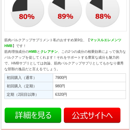
筋肉バルクアップサプリメント私のおすすめ第9位、【
マッスルエレメンツ
HMB
】です！
筋肉増強成分の
HMB
と
クレアチン
、この2つの成分の相乗効果によって強力な
バルクアップを促してくれます！それをサポートする豊富な成分も魅力的
で、HMBサプリとしては勿論、筋肉バルクアップサプリとしてもかなり優秀
な部類の逸品だと言えるでしょう。
初回購入（通常）
7900円
初回購入（定期）
980円
定期（2回目以降）
6320円