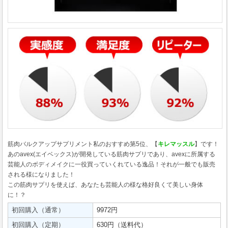
筋肉バルクアップサプリメント私のおすすめ第5位、【
キレマッスル
】です！
あのavex(エイベックス)が開発している筋肉サプリであり、avexに所属する
芸能人のボディメイクに一役買っていくれている逸品！それが一般でも販売
される様になりました！
この筋肉サプリを使えば、あなたも芸能人の様な格好良くて美しい身体
に！？
初回購入（通常）
9972円
初回購入（定期）
630円（送料代）