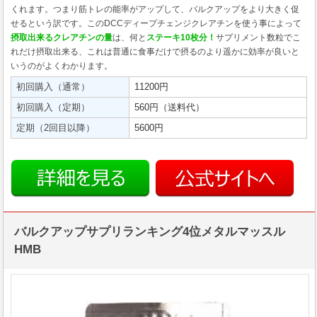
くれます。つまり筋トレの能率がアップして、バルクアップをより大きく促
せるという訳です。このDCCディープチェンジクレアチンを使う事によって
摂取出来るクレアチンの量
は、何と
ステーキ10枚分！
サプリメント数粒でこ
れだけ摂取出来る、これは普通に食事だけで摂るのより遥かに効率が良いと
いうのがよくわかります。
初回購入（通常）
11200円
初回購入（定期）
560円（送料代）
定期（2回目以降）
5600円
バルクアップサプリランキング4位メタルマッスル
HMB