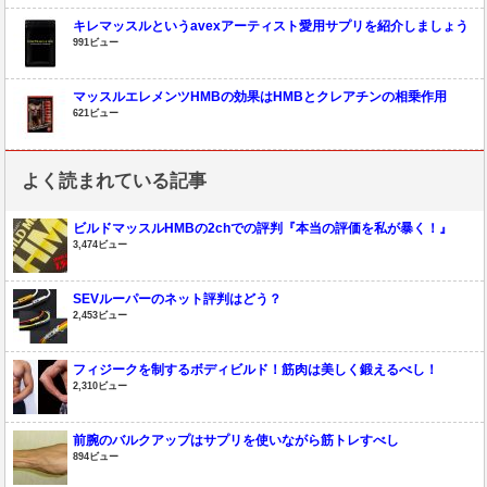
キレマッスルというavexアーティスト愛用サプリを紹介しましょう
991ビュー
マッスルエレメンツHMBの効果はHMBとクレアチンの相乗作用
621ビュー
よく読まれている記事
ビルドマッスルHMBの2chでの評判『本当の評価を私が暴く！』
3,474ビュー
SEVルーパーのネット評判はどう？
2,453ビュー
フィジークを制するボディビルド！筋肉は美しく鍛えるべし！
2,310ビュー
前腕のバルクアップはサプリを使いながら筋トレすべし
894ビュー