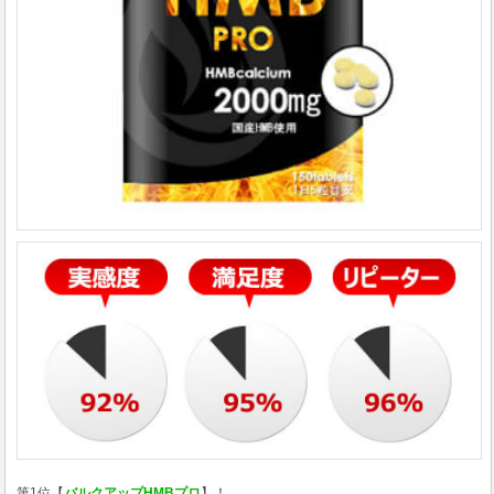
第1位【
バルクアップHMBプロ
】！