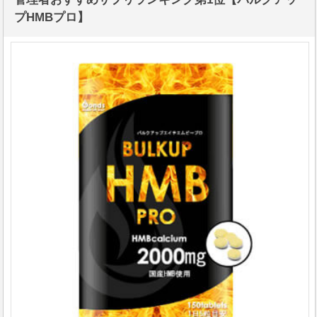
プHMBプロ】