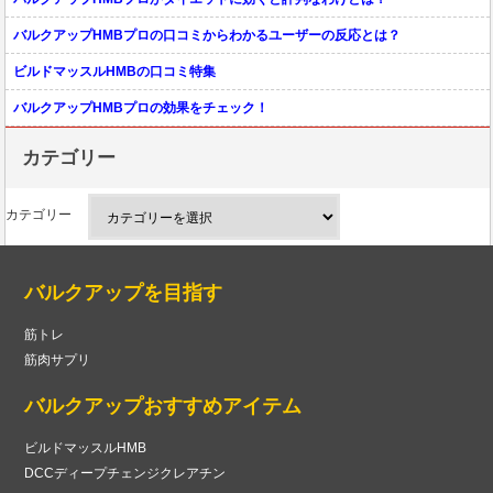
バルクアップHMBプロの口コミからわかるユーザーの反応とは？
ビルドマッスルHMBの口コミ特集
バルクアップHMBプロの効果をチェック！
カテゴリー
カテゴリー
バルクアップを目指す
筋トレ
筋肉サプリ
バルクアップおすすめアイテム
ビルドマッスルHMB
DCCディープチェンジクレアチン