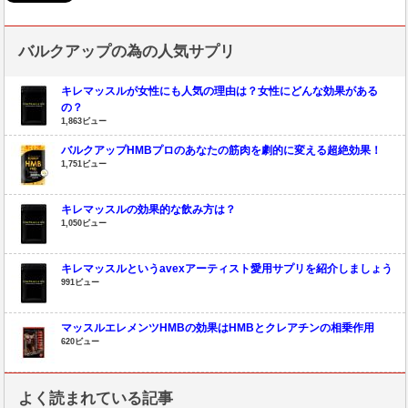
バルクアップの為の人気サプリ
キレマッスルが女性にも人気の理由は？女性にどんな効果がある
の？
1,863ビュー
バルクアップHMBプロのあなたの筋肉を劇的に変える超絶効果！
1,751ビュー
キレマッスルの効果的な飲み方は？
1,050ビュー
キレマッスルというavexアーティスト愛用サプリを紹介しましょう
991ビュー
マッスルエレメンツHMBの効果はHMBとクレアチンの相乗作用
620ビュー
よく読まれている記事