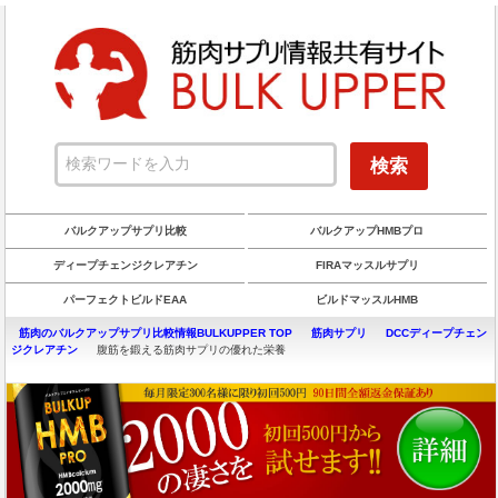
バルクアップサプリ比較
バルクアップHMBプロ
ディープチェンジクレアチン
FIRAマッスルサプリ
パーフェクトビルドEAA
ビルドマッスルHMB
筋肉のバルクアップサプリ比較情報BULKUPPER TOP
筋肉サプリ
DCCディープチェン
ジクレアチン
腹筋を鍛える筋肉サプリの優れた栄養