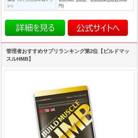
ン）
円)
管理者おすすめサプリランキング第2位【ビルドマッ
スルHMB】