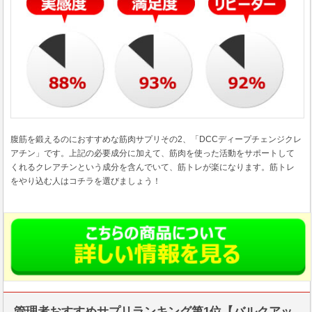
腹筋を鍛えるのにおすすめな筋肉サプリその2、「DCCディープチェンジクレ
アチン」です。上記の必要成分に加えて、筋肉を使った活動をサポートして
くれるクレアチンという成分を含んでいて、筋トレが楽になります。筋トレ
をやり込む人はコチラを選びましょう！
管理者おすすめサプリランキング第1位【バルクアッ