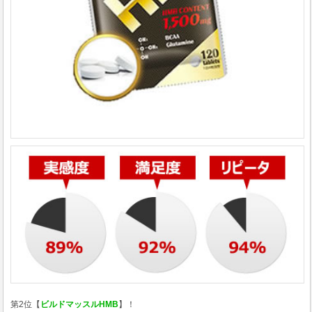
第2位【
ビルドマッスルHMB
】！