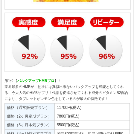
第1位【
バルクアップHMBプロ
】！
業界最多のHMBが、他社には真似出来ないバックアップを可能としてくれ
る、今大人気のHMBサプリ！代謝を促進させてくれる成分のビタミンB2配合
により、タブレットがレモン色をしているのが最大の特徴です！
価格（通常販売プラン）
11700円(税込)
価格（2ヶ月定期プラン）
7800円(税込)
価格（3ヶ月本気プラン）
5500円(税込)
価格（3ヶ月特別本気プラ
初回500円(税抜、初回以降は税込5950