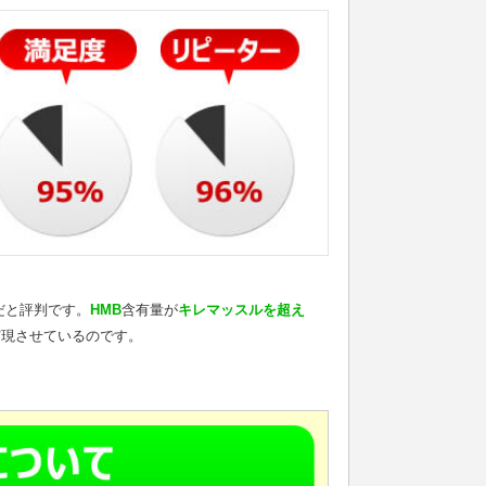
だと評判です。
HMB
含有量が
キレマッスルを超え
実現させているのです。