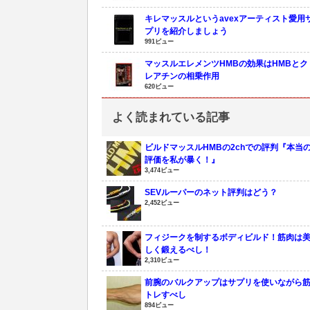
キレマッスルというavexアーティスト愛用
プリを紹介しましょう
991ビュー
マッスルエレメンツHMBの効果はHMBとク
レアチンの相乗作用
620ビュー
よく読まれている記事
ビルドマッスルHMBの2chでの評判『本当
評価を私が暴く！』
3,474ビュー
SEVルーパーのネット評判はどう？
2,452ビュー
フィジークを制するボディビルド！筋肉は
しく鍛えるべし！
2,310ビュー
前腕のバルクアップはサプリを使いながら
トレすべし
894ビュー