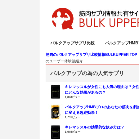
バルクアップサプリ比較
バルクアップHMB
筋肉のバルクアップサプリ比較情報BULKUPPER TOP
のユーザー体験談紹介
バルクアップの為の人気サプリ
キレマッスルが女性にも人気の理由は？女
にどんな効果があるの？
1,863ビュー
バルクアップHMBプロのあなたの筋肉を劇
に変える超絶効果！
1,751ビュー
キレマッスルの効果的な飲み方は？
1,049ビュー